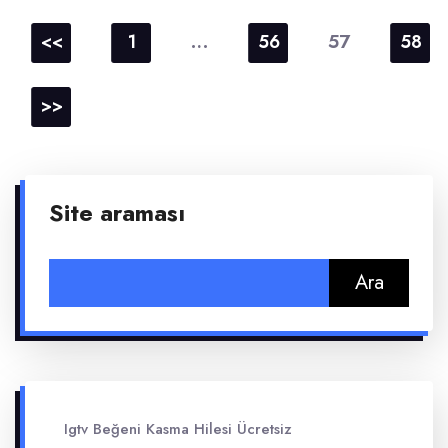
Yazı
sayfalaması
…
57
<<
1
56
58
>>
Site araması
Arama:
Igtv Beğeni Kasma Hilesi Ücretsiz