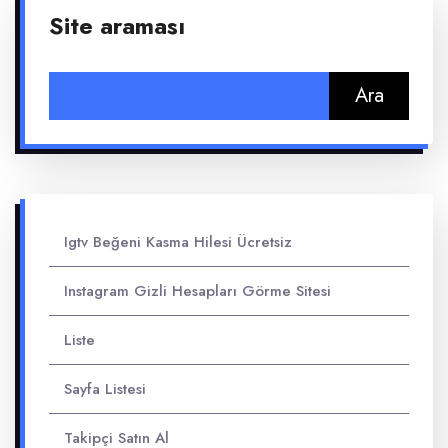
Site araması
Arama:
Igtv Beğeni Kasma Hilesi Ücretsiz
Instagram Gizli Hesapları Görme Sitesi
Liste
Sayfa Listesi
Takipçi Satın Al