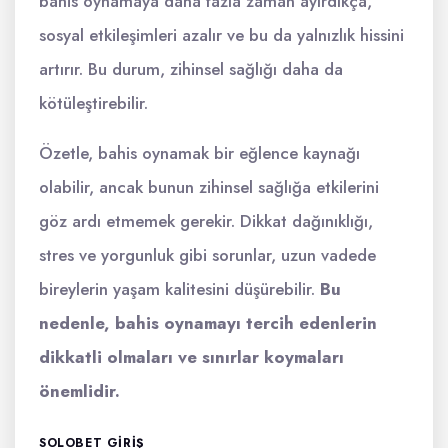
bahis oynamaya daha fazla zaman ayırdıkça,
sosyal etkileşimleri azalır ve bu da yalnızlık hissini
artırır. Bu durum, zihinsel sağlığı daha da
kötüleştirebilir.
Özetle, bahis oynamak bir eğlence kaynağı
olabilir, ancak bunun zihinsel sağlığa etkilerini
göz ardı etmemek gerekir. Dikkat dağınıklığı,
stres ve yorgunluk gibi sorunlar, uzun vadede
bireylerin yaşam kalitesini düşürebilir.
Bu
nedenle, bahis oynamayı tercih edenlerin
dikkatli olmaları ve sınırlar koymaları
önemlidir.
SOLOBET GIRIŞ