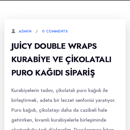
0 COMMENTS
ADMIN
JUICY DOUBLE WRAPS
KURABIYE VE ÇIKOLATALI
PURO KAĞIDI SIPARIŞ
Kurabiyelerin tadını, çikolatalı puro kağıdı ile
birleştirmek, adeta bir lezzet senfonisi yaratıyor.
Puro kağıdı, çikolatayı daha da cazibeli hale
getirirken, kıvamlı kurabiyelerle birleşiminde
oluşturduğu tadı düşleyelim. Duyularımıza hitap