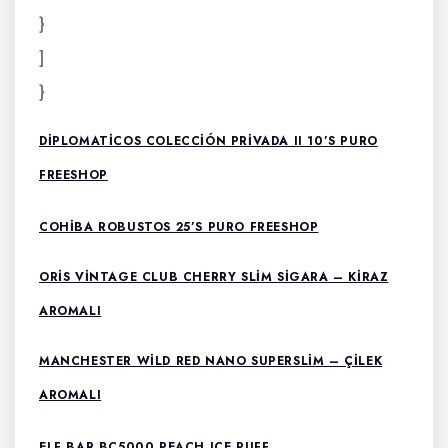
}
]
}
DIPLOMATICOS COLECCIÓN PRIVADA II 10’S PURO
FREESHOP
COHIBA ROBUSTOS 25’S PURO FREESHOP
ORIS VINTAGE CLUB CHERRY SLIM SIGARA – KIRAZ
AROMALI
MANCHESTER WILD RED NANO SUPERSLIM – ÇILEK
AROMALI
ELF BAR BC5000 PEACH ICE PUFF