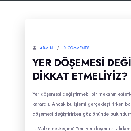
6 AĞUSTOS, 2023
0 COMMENTS
ADMIN
YER DÖŞEMESI DEĞI
DIKKAT ETMELIYIZ?
Yer döşemesi değiştirmek, bir mekanın estetiğ
karardır. Ancak bu işlemi gerçekleştirirken b
döşemesi değiştirirken göz önünde bulundurm
1. Malzeme Seçimi: Yeni yer döşemesi alırke