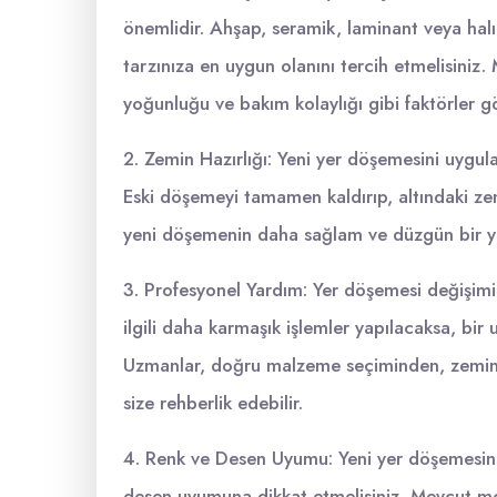
önemlidir. Ahşap, seramik, laminant veya halı 
tarzınıza en uygun olanını tercih etmelisiniz.
yoğunluğu ve bakım kolaylığı gibi faktörler g
2. Zemin Hazırlığı: Yeni yer döşemesini uyg
Eski döşemeyi tamamen kaldırıp, altındaki z
yeni döşemenin daha sağlam ve düzgün bir y
3. Profesyonel Yardım: Yer döşemesi değişimi k
ilgili daha karmaşık işlemler yapılacaksa, bi
Uzmanlar, doğru malzeme seçiminden, zemin 
size rehberlik edebilir.
4. Renk ve Desen Uyumu: Yeni yer döşemesini
desen uyumuna dikkat etmelisiniz. Mevcut mob