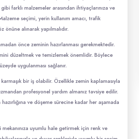
gibi farklı malzemeler arasından ihtiyaçlarınıza ve
 Malzeme seçimi, yerin kullanım amacı, trafik
öz önüne alınarak yapılmalıdır.
ulamadan önce zeminin hazırlanması gerekmektedir.
emini düzeltmek ve temizlemek önemlidir. Böylece
üzeyde uygulanması sağlanır.
armaşık bir iş olabilir. Özellikle zemin kaplamasıyla
r uzmandan profesyonel yardım almanız tavsiye edilir.
hazırlığına ve döşeme sürecine kadar her aşamada
 mekanınıza uyumlu hale getirmek için renk ve
ilyalarınızla ve duvar renkleriyle uyumlu bir seçim