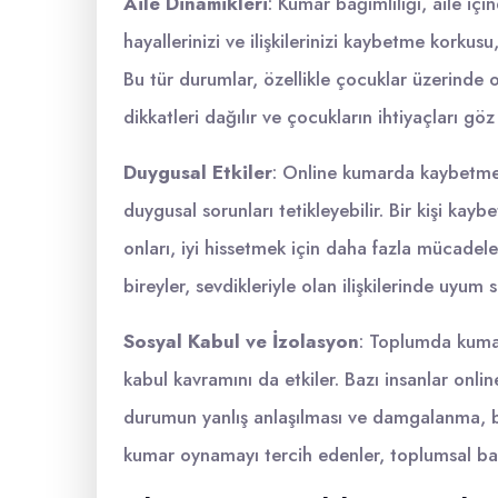
Aile Dinamikleri
: Kumar bağımlılığı, aile içi
hayallerinizi ve ilişkilerinizi kaybetme korkusu
Bu tür durumlar, özellikle çocuklar üzerinde o
dikkatleri dağılır ve çocukların ihtiyaçları göz 
Duygusal Etkiler
: Online kumarda kaybetme r
duygusal sorunları tetikleyebilir. Bir kişi ka
onları, iyi hissetmek için daha fazla mücadel
bireyler, sevdikleriyle olan ilişkilerinde uyum
Sosyal Kabul ve İzolasyon
: Toplumda kumar
kabul kavramını da etkiler. Bazı insanlar onlin
durumun yanlış anlaşılması ve damgalanma, bire
kumar oynamayı tercih edenler, toplumsal baskı