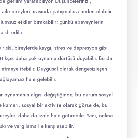
nde gerilim yaratabiliyor. Düşüncelerinizi,
, aile bireyleri arasında çatışmalara neden olabilir.
lumsuz etkiler bırakabilir; çünkü ebeveynlerin
ardı edilir.
iski, bireylerde kaygı, stres ve depresyon gibi
ybettikçe, daha çok oynama dürtüsü duyabilir. Bu da
e etmeye itebilir. Duygusal olarak dengesizleşen
 sağlayamaz hale gelebilir.
 oynamanın algısı değiştiğinde, bu durum sosyal
e kumarı, sosyal bir aktivite olarak görse de, bu
yleri daha da izole hale getirebilir. Yani, online
 ve yargılama ile karşılaşabilir.