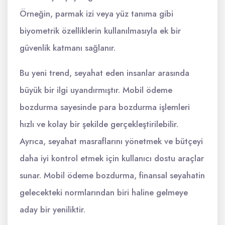
Örneğin, parmak izi veya yüz tanıma gibi
biyometrik özelliklerin kullanılmasıyla ek bir
güvenlik katmanı sağlanır.
Bu yeni trend, seyahat eden insanlar arasında
büyük bir ilgi uyandırmıştır. Mobil ödeme
bozdurma sayesinde para bozdurma işlemleri
hızlı ve kolay bir şekilde gerçekleştirilebilir.
Ayrıca, seyahat masraflarını yönetmek ve bütçeyi
daha iyi kontrol etmek için kullanıcı dostu araçlar
sunar. Mobil ödeme bozdurma, finansal seyahatin
gelecekteki normlarından biri haline gelmeye
aday bir yeniliktir.