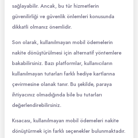
sağlayabilir. Ancak, bu tür hizmetlerin
güvenilirliği ve güvenlik önlemleri konusunda
dikkatli olmanız önemlidir.
Son olarak, kullanılmayan mobil ödemelerin
nakite dönüştürülmesi için alternatif yöntemlere
bakabilirsiniz. Bazı platformlar, kullanıcıların
kullanılmayan tutarları farklı hediye kartlarına
çevirmesine olanak tanır. Bu şekilde, paraya
ihtiyacınız olmadığında bile bu tutarları
değerlendirebilirsiniz.
Kısacası, kullanılmayan mobil ödemeleri nakite
dönüştürmek için farklı seçenekler bulunmaktadır.