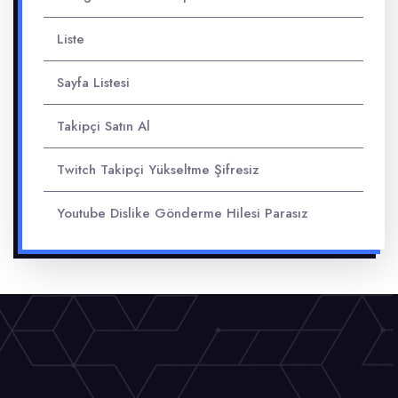
Liste
Sayfa Listesi
Takipçi Satın Al
Twitch Takipçi Yükseltme Şifresiz
Youtube Dislike Gönderme Hilesi Parasız