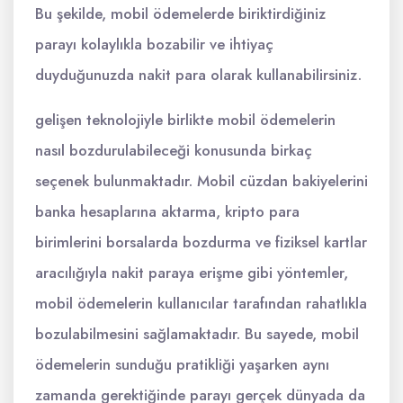
Bu şekilde, mobil ödemelerde biriktirdiğiniz
parayı kolaylıkla bozabilir ve ihtiyaç
duyduğunuzda nakit para olarak kullanabilirsiniz.
gelişen teknolojiyle birlikte mobil ödemelerin
nasıl bozdurulabileceği konusunda birkaç
seçenek bulunmaktadır. Mobil cüzdan bakiyelerini
banka hesaplarına aktarma, kripto para
birimlerini borsalarda bozdurma ve fiziksel kartlar
aracılığıyla nakit paraya erişme gibi yöntemler,
mobil ödemelerin kullanıcılar tarafından rahatlıkla
bozulabilmesini sağlamaktadır. Bu sayede, mobil
ödemelerin sunduğu pratikliği yaşarken aynı
zamanda gerektiğinde parayı gerçek dünyada da