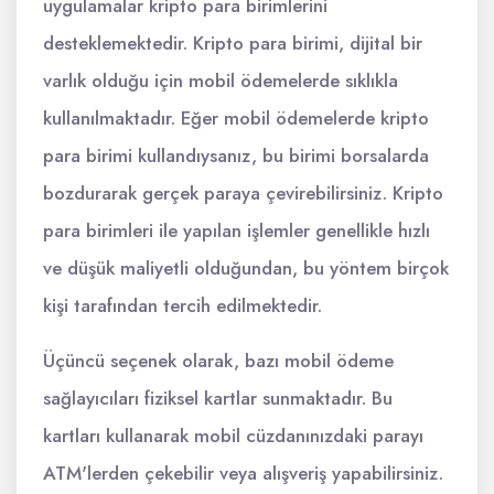
uygulamalar kripto para birimlerini
desteklemektedir. Kripto para birimi, dijital bir
varlık olduğu için mobil ödemelerde sıklıkla
kullanılmaktadır. Eğer mobil ödemelerde kripto
para birimi kullandıysanız, bu birimi borsalarda
bozdurarak gerçek paraya çevirebilirsiniz. Kripto
para birimleri ile yapılan işlemler genellikle hızlı
ve düşük maliyetli olduğundan, bu yöntem birçok
kişi tarafından tercih edilmektedir.
Üçüncü seçenek olarak, bazı mobil ödeme
sağlayıcıları fiziksel kartlar sunmaktadır. Bu
kartları kullanarak mobil cüzdanınızdaki parayı
ATM'lerden çekebilir veya alışveriş yapabilirsiniz.