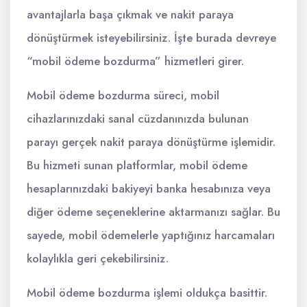
avantajlarla başa çıkmak ve nakit paraya
dönüştürmek isteyebilirsiniz. İşte burada devreye
“mobil ödeme bozdurma” hizmetleri girer.
Mobil ödeme bozdurma süreci, mobil
cihazlarınızdaki sanal cüzdanınızda bulunan
parayı gerçek nakit paraya dönüştürme işlemidir.
Bu hizmeti sunan platformlar, mobil ödeme
hesaplarınızdaki bakiyeyi banka hesabınıza veya
diğer ödeme seçeneklerine aktarmanızı sağlar. Bu
sayede, mobil ödemelerle yaptığınız harcamaları
kolaylıkla geri çekebilirsiniz.
Mobil ödeme bozdurma işlemi oldukça basittir.