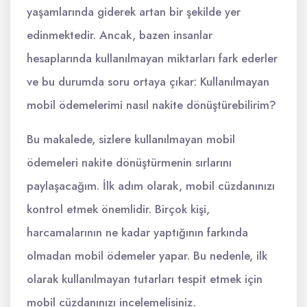
yaşamlarında giderek artan bir şekilde yer
edinmektedir. Ancak, bazen insanlar
hesaplarında kullanılmayan miktarları fark ederler
ve bu durumda soru ortaya çıkar: Kullanılmayan
mobil ödemelerimi nasıl nakite dönüştürebilirim?
Bu makalede, sizlere kullanılmayan mobil
ödemeleri nakite dönüştürmenin sırlarını
paylaşacağım. İlk adım olarak, mobil cüzdanınızı
kontrol etmek önemlidir. Birçok kişi,
harcamalarının ne kadar yaptığının farkında
olmadan mobil ödemeler yapar. Bu nedenle, ilk
olarak kullanılmayan tutarları tespit etmek için
mobil cüzdanınızı incelemelisiniz.