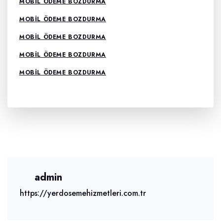
MOBIL ÖDEME BOZDURMA
MOBIL ÖDEME BOZDURMA
MOBIL ÖDEME BOZDURMA
MOBIL ÖDEME BOZDURMA
MOBIL ÖDEME BOZDURMA
admin
https://yerdosemehizmetleri.com.tr