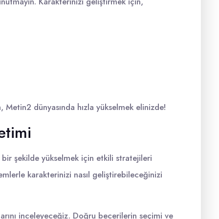
nutmayın. Karakterinizi geliştirmek için,
yla, Metin2 dünyasında hızla yükselmek elinizde!
etimi
r şekilde yükselmek için etkili stratejileri
mlerle karakterinizi nasıl geliştirebileceğinizi
ollarını inceleyeceğiz. Doğru becerilerin seçimi ve