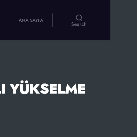
ANA SAYFA
Search
LI YÜKSELME