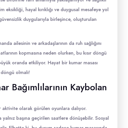
im eksikliği, hayal kırıklığı ve duygusal mesafeye yol
 güvensizlik duygularıyla birleşince, oluşturulan
anda ailesinin ve arkadaşlarının da ruh sağlığını
 hatlarının kopmasına neden olurken, bu kısır döngü
büyük oranda etkiliyor. Hayat bir kumar masası
r döngü olmalı!
ar Bağımlılarının Kaybolan
 aktivite olarak görülen oyunlara dalıyor.
 yalnız başına geçirilen saatlere dönüşebilir. Sosyal
 gelir. Elbette ki, bu durum sadece kumar masasında