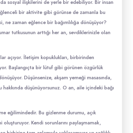
sosyal ilişkilerini de yerle bir edebiliyor. Bir insan
lenceli bir aktivite gibi görünse de zamanla bu
 Peki, ne zaman eğlence bir bağımlılığa dönüşüyor?
umar tutkusunun arttığı her an, sevdiklerinizle olan
lar açıyor. İletişim kopuklukları, birbirinden
yor. Başlangıçta bir lütuf gibi görünen özgürlük
ine dönüşüyor. Düşünsenize, akşam yemeği masasında,
u hakkında düşünüyorsunuz. O an, aile içindeki bağı
eme eğilimindedir. Bu gizlenme durumu, açık
ni oluşturuyor. Kendi sorunlarını paylaşmamak,
mse birbirine tam anlamıyla yaklaşamıyor ve sağlıklı