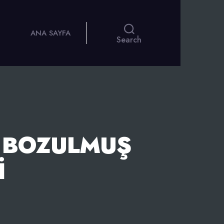
ANA SAYFA
Search
I BOZULMUŞ
I