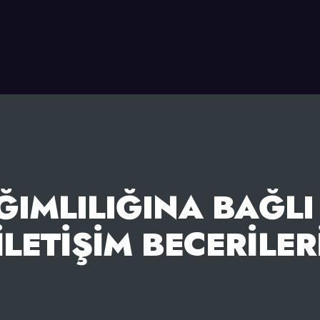
IMLILIĞINA BAĞL
İLETIŞIM BECERILER