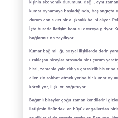
kişinin ekonomik durumunu değil, aynı zamanda 
kumar oynamaya başladığında, başlangıçta eğ
durum can sıkıcı bir alışkanlık halini alıyor.
İşte burada iletişim konusu devreye giriyor. K
bağlarınız da zayıflıyor.
Kumar bağımlılığı, sosyal ilişkilerde derin yara
uzaklaşan bireyler arasında bir uçurum yaratı
hissi, zamanla yalnızlık ve çaresizlik hisler
ailenizle sohbet etmek yerine bir kumar oyun
köreltiyor, ilişkileri soğutuyor.
Bağımlı bireyler çoğu zaman kendilerini gizl
iletişimin önündeki en büyük engellerden biri
sevdiklerini de çaresiz bırakıyor. Sonuçta, ki