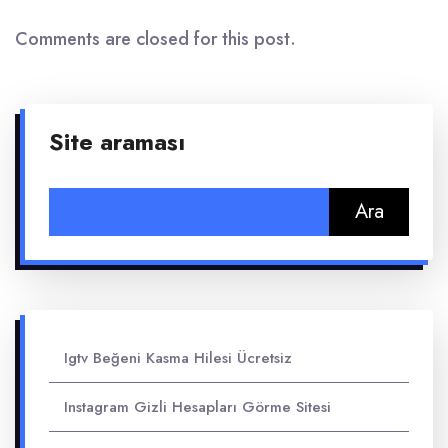
Comments are closed for this post.
Site araması
Arama:
Igtv Beğeni Kasma Hilesi Ücretsiz
Instagram Gizli Hesapları Görme Sitesi