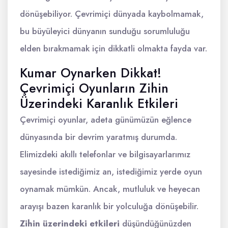
dönüşebiliyor. Çevrimiçi dünyada kaybolmamak,
bu büyüleyici dünyanın sunduğu sorumluluğu
elden bırakmamak için dikkatli olmakta fayda var.
Kumar Oynarken Dikkat!
Çevrimiçi Oyunların Zihin
Üzerindeki Karanlık Etkileri
Çevrimiçi oyunlar, adeta günümüzün eğlence
dünyasında bir devrim yaratmış durumda.
Elimizdeki akıllı telefonlar ve bilgisayarlarımız
sayesinde istediğimiz an, istediğimiz yerde oyun
oynamak mümkün. Ancak, mutluluk ve heyecan
arayışı bazen karanlık bir yolculuğa dönüşebilir.
Zihin üzerindeki etkileri
düşündüğünüzden