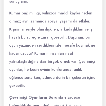
sonuçlanır.
Kumar bağımlılığı, yalnızca maddi kayba neden
olmaz; aynı zamanda sosyal yaşamı da etkiler.
Kişinin ailesiyle olan ilişkileri, arkadaşlıkları ve iş
hayatı bu süreçte zarar görebilir. Düşünün, bir
oyun yüzünden sevdiklerinizle mesafe koymak ne
kadar üzücü? Kumarın insanları nasıl
yalnızlaştırdığına dair birçok örnek var. Çevrimiçi
oyunlar, herkesin evinin konforunda, anlık
eğlence sunarken, aslında derin bir çukurun içine
çekebilir.
Çevrimiçi Oyunların Sorunları
sadece
bağımlılık ile sınırlı değil. Birçok kişi, sanal