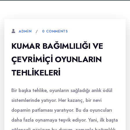
0 COMMENTS
ADMIN
KUMAR BAĞIMLILIĞI VE
ÇEVRIMIÇI OYUNLARIN
TEHLIKELERI
Bir başka tehlike, oyunların sağladığı anlık ödül
sistemlerinde yatıyor. Her kazanç, bir nevi
dopamin patlaması yaratıyor. Bu da oyuncuları
daha fazla oynamaya teşvik ediyor. Yani, ilk başta
eğlenceli görünen bu durum, zamanla bağımlılık