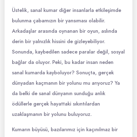
Üstelik, sanal kumar diğer insanlarla etkileşimde
bulunma çabamızın bir yansıması olabilir.
Arkadaşlar arasında oynanan bir oyun, aslında
derin bir yalnızlık hissini de gizleyebiliyor.
Sonunda, kaybedilen sadece paralar değil, sosyal
bağlar da oluyor. Peki, bu kadar insan neden
sanal kumarda kayboluyor? Sonuçta, gerçek
dünyadan kaçmanın bir yolunu mu arıyoruz? Ya
da belki de sanal dünyanın sunduğu anlık
ödüllerle gerçek hayattaki sıkıntılardan
uzaklaşmanın bir yolunu buluyoruz.
Kumarın büyüsü, bazılarımız için kaçınılmaz bir