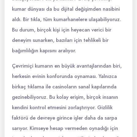
kumar dünyası da bu dijital değişimden nasibini
aldı. Bir tıkla, tüm kumarhanelere ulaşabiliyoruz.
Bu durum, birçok kişi için heyecan verici bir
deneyim sunarken, bazıları için tehlikeli bir
bağımlılığın kapısını aralıyor.
Çevrimiçi kumarın en büyük avantajlarından biri,
herkesin evinin konforunda oynaması. Yalnızca
birkaç tıklama ile casinoların sanal kapılarında
gezinebiliyoruz. Bu kolay erişim, birçok insanın
kendini kontrol etmesini zorlaştırıyor. Gizlilik
faktörü de devreye girince işler daha da sarpa
sarıyor. Kimseye hesap vermeden oynadığı için