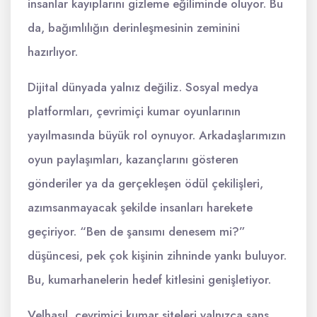
insanlar kayıplarını gizleme eğiliminde oluyor. Bu
da, bağımlılığın derinleşmesinin zeminini
hazırlıyor.
Dijital dünyada yalnız değiliz. Sosyal medya
platformları, çevrimiçi kumar oyunlarının
yayılmasında büyük rol oynuyor. Arkadaşlarımızın
oyun paylaşımları, kazançlarını gösteren
gönderiler ya da gerçekleşen ödül çekilişleri,
azımsanmayacak şekilde insanları harekete
geçiriyor. “Ben de şansımı denesem mi?”
düşüncesi, pek çok kişinin zihninde yankı buluyor.
Bu, kumarhanelerin hedef kitlesini genişletiyor.
Velhasıl, çevrimiçi kumar siteleri yalnızca şans