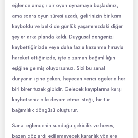
eğlence amaçlı bir oyun oynamaya başladınız,
ama sonra oyun süresi uzadı, gelirinizin bir kısmı
kayboldu ve belki de günlük yaşamınızdaki diğer
şeyler arka planda kaldı. Duygusal dengenizi
kaybettiğinizde veya daha fazla kazanma hırsıyla
hareket ettiğinizde, işte o zaman bağımlılığın
eşiğine gelmiş oluyorsunuz. Sizi bu sanal
dünyanın içine çeken, heyecan verici ögelerin her
biri birer tuzak gibidir. Gelecek kayıplarına karşı
kaybetseniz bile devam etme isteği, bir tür
bağımlılık döngüsü oluşturur.
Sanal eğlencenin sunduğu çekicilik ve heves,
bazen göz ardı edilemeyecek karanlık yönlere