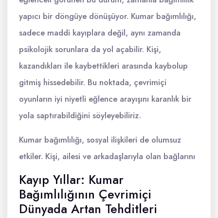
yapıcı bir döngüye dönüşüyor. Kumar bağımlılığı,
sadece maddi kayıplara değil, aynı zamanda
psikolojik sorunlara da yol açabilir. Kişi,
kazandıkları ile kaybettikleri arasında kaybolup
gitmiş hissedebilir. Bu noktada, çevrimiçi
oyunların iyi niyetli eğlence arayışını karanlık bir
yola saptırabildiğini söyleyebiliriz.
Kumar bağımlılığı, sosyal ilişkileri de olumsuz
etkiler. Kişi, ailesi ve arkadaşlarıyla olan bağlarını
Kayıp Yıllar: Kumar
Bağımlılığının Çevrimiçi
Dünyada Artan Tehditleri