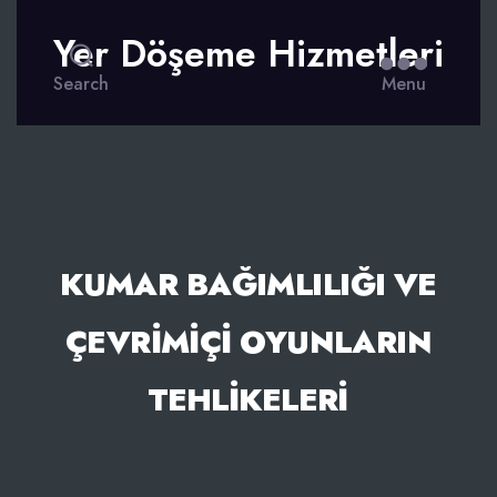
Yer Döşeme Hizmetleri
Search
Menu
KUMAR BAĞIMLILIĞI VE
ÇEVRIMIÇI OYUNLARIN
TEHLIKELERI