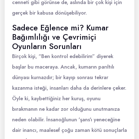
cenneti gibi görünse de, aslında bir çok kişi için
gerçek bir kabusa dönüşebiliyor.
Sadece Eğlence mi? Kumar
Bağımlılığı ve Çevrimiçi
Oyunların Sorunları
Birçok kişi, “Ben kontrol edebilirim” diyerek
başlar bu maceraya. Ancak, kumarın parıltılı
dünyası kurnazdır; bir kayıp sonrası tekrar
kazanma isteği, insanları daha da derinlere çeker.
Öyle ki, kaybettiğiniz her kuruş, oyunu
bırakmanın ne kadar zor olduğunu unutmanıza
neden olabilir. İnsanoğlunun 'şans'ı yeneceğine
dair inancı, maalesef çoğu zaman kötü sonuçlarla