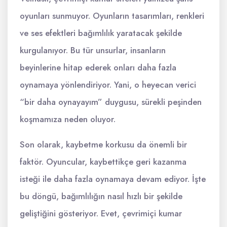
oyunları sunmuyor. Oyunların tasarımları, renkleri
ve ses efektleri bağımlılık yaratacak şekilde
kurgulanıyor. Bu tür unsurlar, insanların
beyinlerine hitap ederek onları daha fazla
oynamaya yönlendiriyor. Yani, o heyecan verici
“bir daha oynayayım” duygusu, sürekli peşinden
koşmamıza neden oluyor.
Son olarak, kaybetme korkusu da önemli bir
faktör. Oyuncular, kaybettikçe geri kazanma
isteği ile daha fazla oynamaya devam ediyor. İşte
bu döngü, bağımlılığın nasıl hızlı bir şekilde
geliştiğini gösteriyor. Evet, çevrimiçi kumar