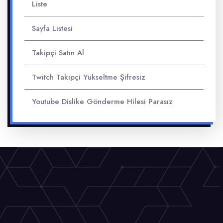
Liste
Sayfa Listesi
Takipçi Satın Al
Twitch Takipçi Yükseltme Şifresiz
Youtube Dislike Gönderme Hilesi Parasız