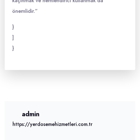
kaçınmak ve nemlendirici kullanmak da
önemlidir.”
}
]
}
admin
https://yerdosemehizmetleri.com.tr