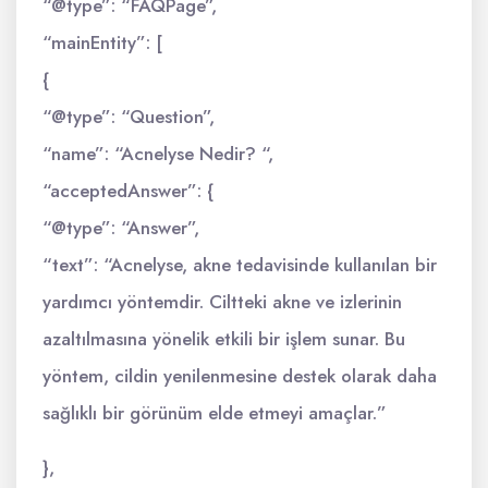
“@type”: “FAQPage”,
“mainEntity”: [
{
“@type”: “Question”,
“name”: “Acnelyse Nedir? “,
“acceptedAnswer”: {
“@type”: “Answer”,
“text”: “Acnelyse, akne tedavisinde kullanılan bir
yardımcı yöntemdir. Ciltteki akne ve izlerinin
azaltılmasına yönelik etkili bir işlem sunar. Bu
yöntem, cildin yenilenmesine destek olarak daha
sağlıklı bir görünüm elde etmeyi amaçlar.”
},